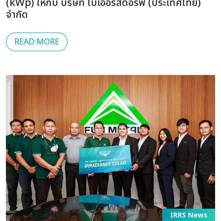
(kWp) ให้กับ บริษัท ไบเออร์สด๊อรฟ (ประเทศไทย)
จำกัด
READ MORE
IRRS News